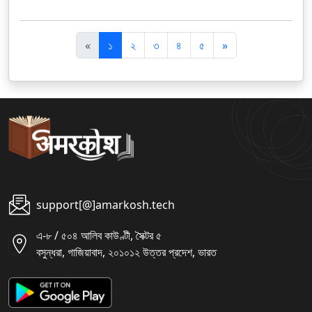
पि
अ
«
১
২
৩
৪
৫
»
छ
ग
ला
ला
support[@]amarkosh.tech
এ-৮ / ৫০৪ আলিব কাউণ্টী, সৈক্টর ৫
বসুন্ধরা, গাজিয়াবাদ, ২০১০১২ উত্তর প্রদেশ, ভারত