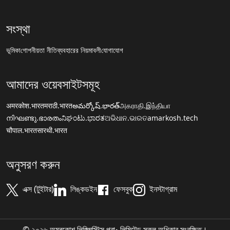
সংস্থা
ভূমিকা
গোপনীয়তা নীতি
ব্যবহারের নিয়মাবলী
যোগাযোগ
আমাদের ওয়েবসাইটসমূহ
अमरकोश.भारत
मराठी.भारत
అమర్కోష్.భారత్
அகராதி.இந்தியா
നിഘണ്ടു.ഭാരതം
ನಿಘಂಟು.ಭಾರತ
ଅଭିଧାନ.ଭାରତ
amarkosh.tech
चौपाल.भारत
सारथी.भारत
অনুসরণ করুন
এক্স (টুইটার)
লিঙ্কডইন
ফেসবুক
ইনস্টাগ্রাম
© ২০২৬ অমৰকোশ লিঙ্গ্ৱিস্টিক্স প্রা॰ লিমিটেড সকল অধিকার সংরক্ষিত।