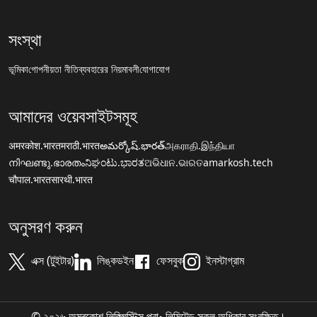
সংস্থা
ভূমিকা
গোপনীয়তা নীতি
ব্যবহারের নিয়মাবলী
যোগাযোগ
আমাদের ওয়েবসাইটসমূহ
अमरकोश.भारत
मराठी.भारत
అమర్కోష్.భారత్
அகராதி.இந்தியா
നിഘണ്ടു.ഭാരതം
ನಿಘಂಟು.ಭಾರತ
ଅଭିଧାନ.ଭାରତ
amarkosh.tech
चौपाल.भारत
सारथी.भारत
অনুসরণ করুন
এক্স (টুইটার)
লিঙ্কডইন
ফেসবুক
ইনস্টাগ্রাম
© ২০২৬ অমৰকোশ লিঙ্গ্ৱিস্টিক্স প্রা॰ লিমিটেড সকল অধিকার সংরক্ষিত।