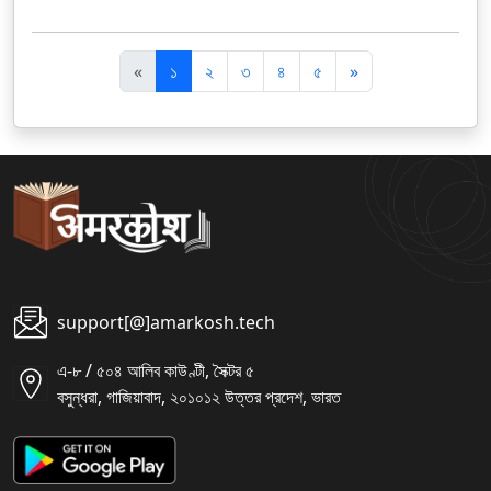
पि
अ
«
১
২
৩
৪
৫
»
छ
ग
ला
ला
support[@]amarkosh.tech
এ-৮ / ৫০৪ আলিব কাউণ্টী, সৈক্টর ৫
বসুন্ধরা, গাজিয়াবাদ, ২০১০১২ উত্তর প্রদেশ, ভারত