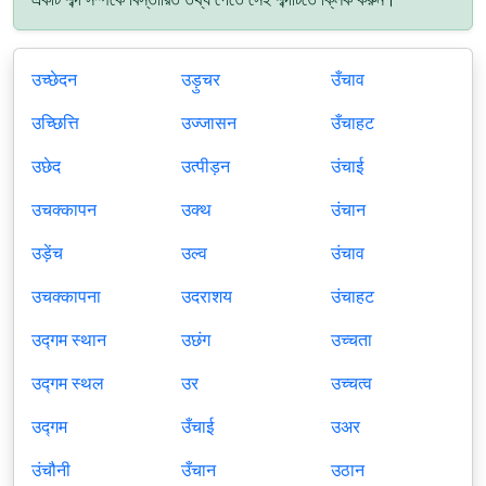
उच्छेदन
उड़ुचर
उँचाव
उच्छित्ति
उज्जासन
उँचाहट
उछेद
उत्पीड़न
उंचाई
उचक्कापन
उक्थ
उंचान
उड़ेंच
उल्व
उंचाव
उचक्कापना
उदराशय
उंचाहट
उद्गम स्थान
उछंग
उच्चता
उद्गम स्थल
उर
उच्चत्व
उद्गम
उँचाई
उअर
उंचौनी
उँचान
उठान