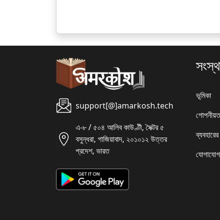
সংস্থ
ভূমিকা
support[@]amarkosh.tech
গোপনীয়ত
এ-৮ / ৫০৪ আলিব কাউণ্টী, সৈক্টর ৫
ব্যবহারের
বসুন্ধরা, গাজিয়াবাদ, ২০১০১২ উত্তর
প্রদেশ, ভারত
যোগাযোগ