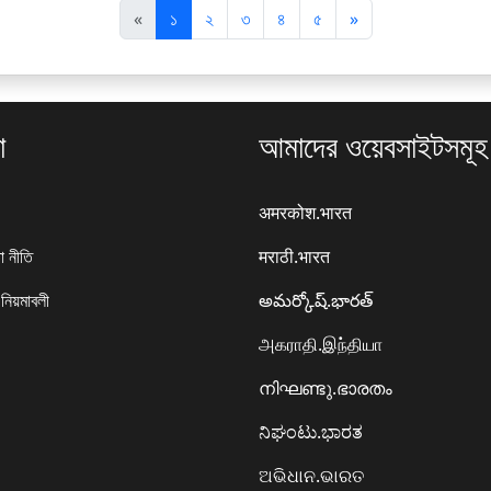
पि
अ
«
১
২
৩
৪
৫
»
छ
ग
ला
ला
া
আমাদের ওয়েবসাইটসমূহ
अमरकोश.भारत
া নীতি
मराठी.भारत
 নিয়মাবলী
అమర్కోష్.భారత్
அகராதி.இந்தியா
നിഘണ്ടു.ഭാരതം
ನಿಘಂಟು.ಭಾರತ
ଅଭିଧାନ.ଭାରତ