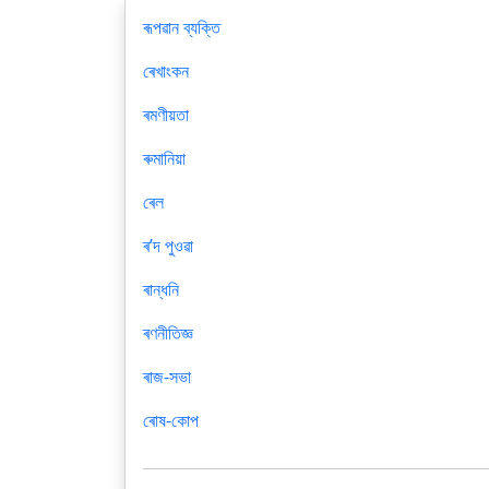
ৰূপৱান ব্যক্তি
ৰেখাংকন
ৰমণীয়তা
ৰুমানিয়া
ৰেল
ৰʼদ পুওৱা
ৰান্ধনি
ৰণনীতিজ্ঞ
ৰাজ-সভা
ৰোষ-কোপ