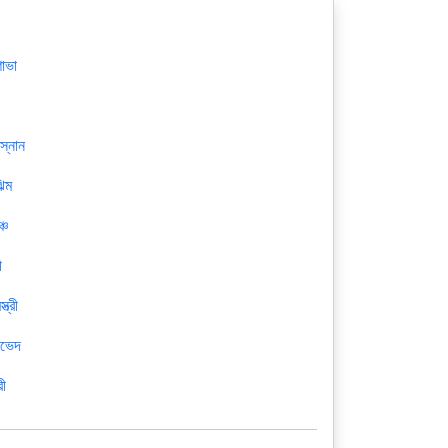
োভা
স্নান
ঝিম
্চ
ী
্ত্রী
যভেদ
রী