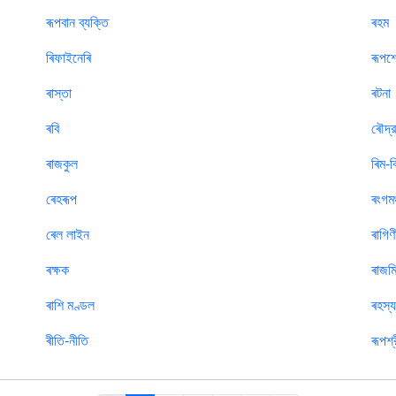
ৰূপবান ব্যক্তি
ৰহম
ৰিফাইনেৰি
ৰূপশ
ৰাস্তা
ৰটনা
ৰবি
ৰৌদ্র
ৰাজকুল
ৰিম-
ৰেহৰূপ
ৰংগমঞ
ৰেল লাইন
ৰাগিণ
ৰক্ষক
ৰাজমিস
ৰাশি মণ্ডল
ৰহস্
ৰীতি-নীতি
ৰূপশ্