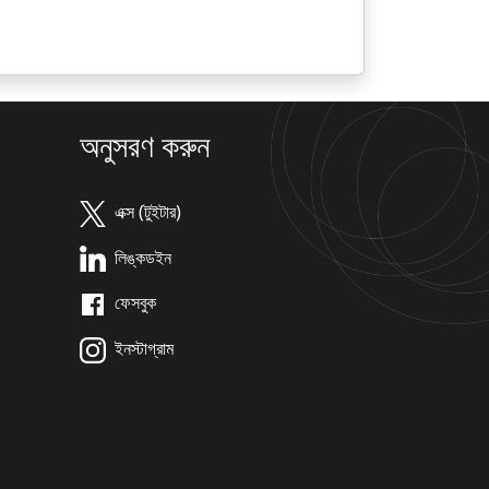
অনুসরণ করুন
এক্স (টুইটার)
লিঙ্কডইন
ফেসবুক
ইনস্টাগ্রাম