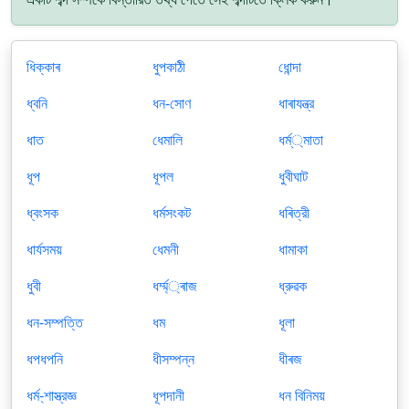
ধিক্কাৰ
ধুপকাঠী
ধোন্দা
ধ্বনি
ধন-সোণ
ধাৰাযন্ত্র
ধাত
ধেমালি
ধর্ম্্মাতা
ধূপ
ধূপল
ধুবীঘাট
ধ্বংসক
ধর্মসংকট
ধৰিত্রী
ধার্যসময়
ধেমনী
ধামাকা
ধুবী
ধর্ম্ম্্ৰাজ
ধ্রুৱক
ধন-সম্পত্তি
ধম
ধূলা
ধপধপনি
ধীসম্পন্ন
ধীৰজ
ধর্ম-্শাস্ত্রজ্ঞ
ধূপদানী
ধন বিনিময়