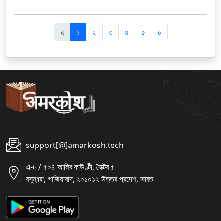
पि
अ
«
১
২
৩
৪
৫
»
छ
ग
ला
ला
support[@]amarkosh.tech
এ-৮ / ৫০৪ আলিব কাউণ্টী, সৈক্টর ৫
বসুন্ধরা, গাজিয়াবাদ, ২০১০১২ উত্তর প্রদেশ, ভারত