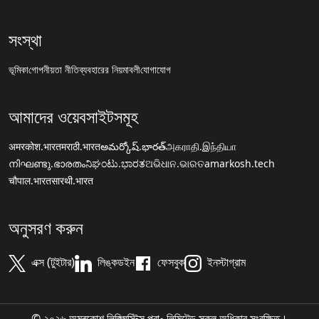
সংস্থা
ভূমিকা
গোপনীয়তা নীতি
ব্যবহারের নিয়মাবলী
যোগাযোগ
আমাদের ওয়েবসাইটসমূহ
अमरकोश.भारत
मराठी.भारत
అమర్కోష్.భారత్
அகராதி.இந்தியா
നിഘണ്ടു.ഭാരതം
ನಿಘಂಟು.ಭಾರತ
ଅଭିଧାନ.ଭାରତ
amarkosh.tech
चौपाल.भारत
सारथी.भारत
অনুসরণ করুন
এক্স (টুইটার)
লিঙ্কডইন
ফেসবুক
ইনস্টাগ্রাম
© ২০২৬ অমৰকোশ লিঙ্গ্ৱিস্টিক্স প্রা॰ লিমিটেড সকল অধিকার সংরক্ষিত।