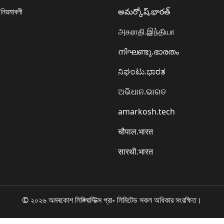
 নিয়মাবলী
అమర్కోష్.భారత్
அகராதி.இந்தியா
നിഘണ്ടു.ഭാരതം
ನಿಘಂಟು.ಭಾರತ
ଅଭିଧାନ.ଭାରତ
amarkosh.tech
चौपाल.भारत
सारथी.भारत
© ২০২৬ অমৰকোশ লিঙ্গ্ৱিস্টিক্স প্রা॰ লিমিটেড সকল অধিকার সংরক্ষিত।