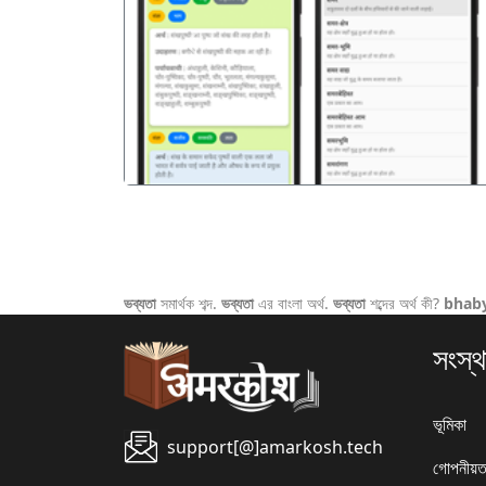
पिछला
ভব্যতা
সমার্থক শব্দ.
ভব্যতা
এর বাংলা অর্থ.
ভব্যতা
শব্দের অর্থ কী?
bhab
সংস্থ
ভূমিকা
support[@]amarkosh.tech
গোপনীয়ত