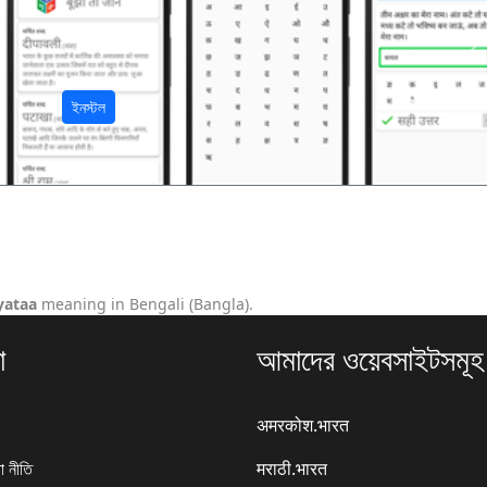
अ
ইনস্টল
yataa
meaning in Bengali (Bangla).
া
আমাদের ওয়েবসাইটসমূহ
अमरकोश.भारत
া নীতি
मराठी.भारत