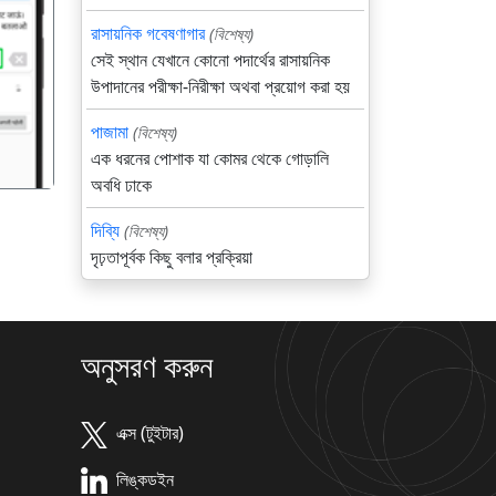
রাসায়নিক গবেষণাগার
(বিশেষ্য)
गला
সেই স্থান যেখানে কোনো পদার্থের রাসায়নিক
উপাদানের পরীক্ষা-নিরীক্ষা অথবা প্রয়োগ করা হয়
পাজামা
(বিশেষ্য)
এক ধরনের পোশাক যা কোমর থেকে গোড়ালি
অবধি ঢাকে
দিব্যি
(বিশেষ্য)
দৃঢ়তাপূর্বক কিছু বলার প্রক্রিয়া
অনুসরণ করুন
এক্স (টুইটার)
লিঙ্কডইন