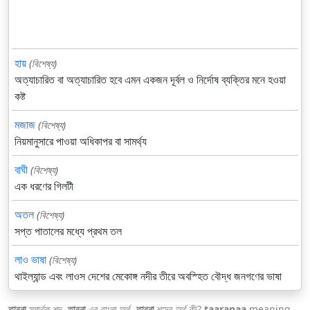
হায়
(বিশেষ্য)
অত্যাচারিত বা অত্যাচারিত হবে এমন একজন দূর্বল ও নির্দোষ ব্যক্তির মনে হওয়া
কষ্ট
মজাজ
(বিশেষ্য)
নিয়মানুসারে পাওয়া অধিকাপর বা সামর্থ্য
বাঘী
(বিশেষ্য)
এক ধরণের গিলটী
অতল
(বিশেষ্য)
সপ্ত পাতালের মধ্যে প্রথম তল
লাও ভাষা
(বিশেষ্য)
থাইল্যান্ড এবং লাওস দেশের মেকোঙ্গ নদীর তীরে অবস্হিত বৌদ্ধ জনগণের ভাষা
তারনা
সমার্থক শব্দ.
তারনা
এর বাংলা অর্থ.
তারনা
শব্দের অর্থ কী?
taaranaa
meaning