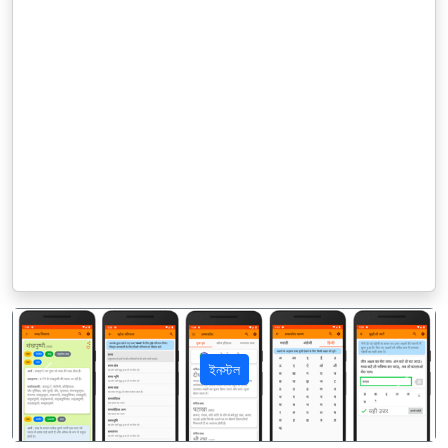
ইনস্টল
पिछला
अगला